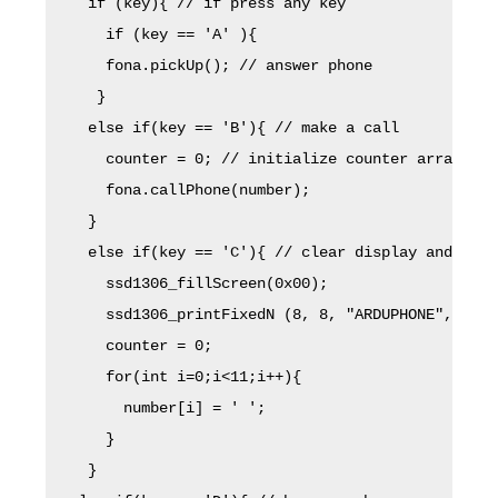
  if (key){ // if press any key

    if (key == 'A' ){ 

    fona.pickUp(); // answer phone

   }

  else if(key == 'B'){ // make a call

    counter = 0; // initialize counter array

    fona.callPhone(number);

  }

  else if(key == 'C'){ // clear display and init
    ssd1306_fillScreen(0x00);

    ssd1306_printFixedN (8, 8, "ARDUPHONE", STYL
    counter = 0;

    for(int i=0;i<11;i++){

      number[i] = ' ';

    }

  }
