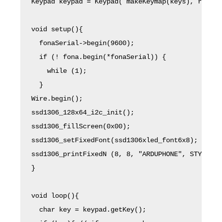
Keypad keypad = Keypad( makeKeymap(keys), rowPin
void setup(){

  fonaSerial->begin(9600);

  if (! fona.begin(*fonaSerial)) {

    while (1);

  }

Wire.begin();

ssd1306_128x64_i2c_init();

ssd1306_fillScreen(0x00);

ssd1306_setFixedFont(ssd1306xled_font6x8);

ssd1306_printFixedN (8, 8, "ARDUPHONE", STYLE_BO
}

void loop(){

  char key = keypad.getKey();
