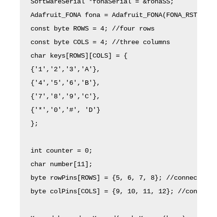
SoftwareSerial *fonaSerial = &fonaSS;

Adafruit_FONA fona = Adafruit_FONA(FONA_RST);

const byte ROWS = 4; //four rows

const byte COLS = 4; //three columns

char keys[ROWS][COLS] = {

{'1','2','3','A'},

{'4','5','6','B'},

{'7','8','9','C'},

{'*','0','#', 'D'}

};

int counter = 0;

char number[11];

byte rowPins[ROWS] = {5, 6, 7, 8}; //connect to 
byte colPins[COLS] = {9, 10, 11, 12}; //connect 