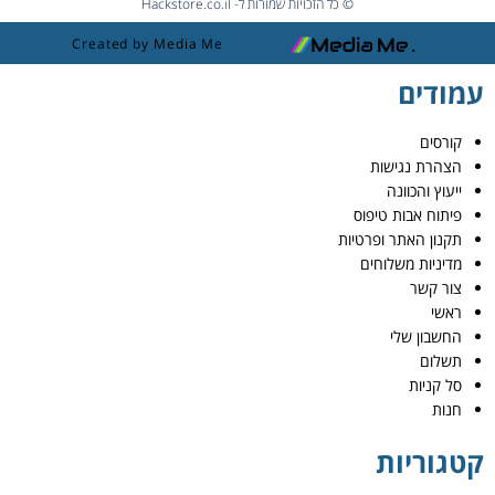
© כל הזכויות שמורות ל- Hackstore.co.il
Created by Media Me
עמודים
קורסים
הצהרת נגישות
ייעוץ והכוונה
פיתוח אבות טיפוס
תקנון האתר ופרטיות
מדיניות משלוחים
צור קשר
ראשי
החשבון שלי
תשלום
סל קניות
חנות
קטגוריות