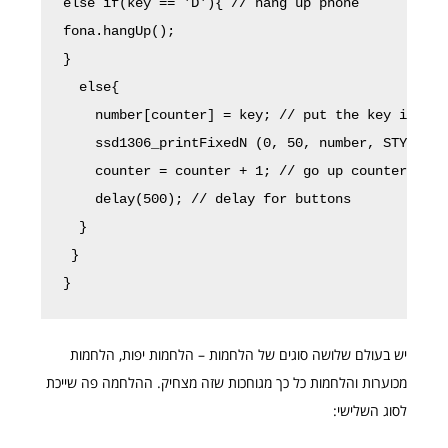
else if(key == 'D'){ // hang up phone

fona.hangUp();

}

  else{

    number[counter] = key; // put the key in numb
    ssd1306_printFixedN (0, 50, number, STYLE_NO
    counter = counter + 1; // go up counter

    delay(500); // delay for buttons

  }

 }

}
יש בעולם שלושה סוגים של הלחמות – הלחמות יפות, הלחמות
מכוערות והלחמות כל כך מגוחכות שזה מצחיק. ההלחמה פה שייכת
לסוג השלישי: