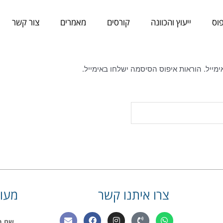
וס
ייעוץ והכוונה
קורסים
מאמרים
צור קשר
יל. הוראות איפוס הסיסמה ישלחו באימייל.
צרו איתנו קשר
מעונ
E
F
I
P
W
שם