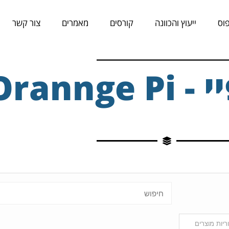
וס
ייעוץ והכוונה
קורסים
מאמרים
צור קשר
Orannge