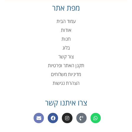
מפת אתר
עמוד הבית
אודות
חנות
בלוג
צור קשר
תקנן האתר ופרטיות
מדיניות משלוחים
הצהרת נגישות
צרו איתנו קשר
E
F
I
P
W
n
a
n
h
h
v
c
s
o
a
e
e
t
n
t