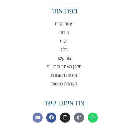
מפת אתר
עמוד הבית
אודות
חנות
בלוג
צור קשר
תקנן האתר ופרטיות
מדיניות משלוחים
הצהרת נגישות
צרו איתנו קשר
E
F
I
P
W
n
a
n
h
h
v
c
s
o
a