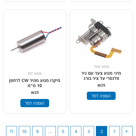
מנועי צעד
מיני מנוע צעד עם גיר
מנועי DC
פלנטרי על ציר בורג
מיקרו מנוע מהיר CW לרחפן
10 מ"מ
₪
25
₪
25
הוספה לסל
הוספה לסל
11
10
9
…
5
4
3
2
1
→