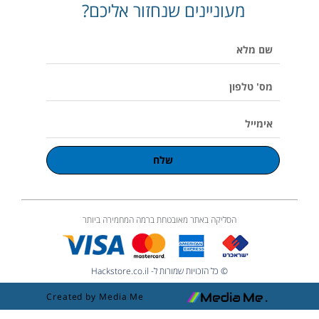
מעוניינים שנחזור אליכם?
o
o
g
-
a
p
o
r
v
p
e
k
a
o
p
שם
m
l
u
מלא
m
e
מס'
טלפון
אימייל
שלח
הסליקה באתר מאובטחת ברמה המחמירה ביותר
© כל הזכויות שמורות ל- Hackstore.co.il
Created by Media Me