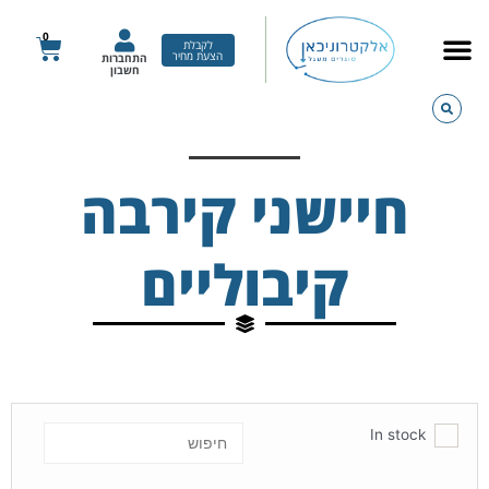
ילוג
תוכן
0
עגלת
לקבלת
הצעת מחיר
התחברות
קניות
חשבון
חיישני קירבה
קיבוליים
In stock