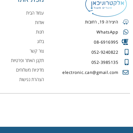
עמוד הבית
היצירה 19, רחובות
אודות
חנות
WhatsApp
בלוג
08-6916995
צור קשר
052-9240822
תקנן האתר ופרטיות
052-3985135
מדיניות משלוחים
electronic.can@gmail.com
הצהרת נגישות