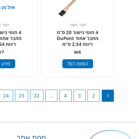
אזל מן 
חוטי גישור
חוטי ג
4 חוטי גישור 20 ס"מ
מחבר אחוד DuPont
ריווח 2.54 מ"מ
ריווח 2.54 מ"מ
₪
7
₪
6
הוספה לסל
מידע 
24
23
22
…
4
3
2
1
מפת אתר