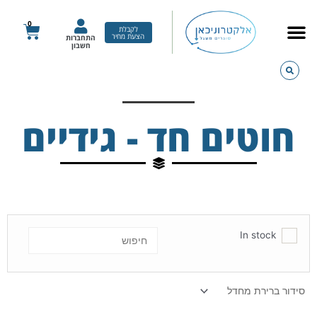
ילוג
תוכן
0
עגלת
לקבלת
הצעת מחיר
התחברות
קניות
חשבון
חוטים חד - גידיים
In stock