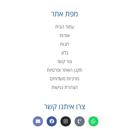
מפת אתר
עמוד הבית
אודות
חנות
בלוג
צור קשר
תקנן האתר ופרטיות
מדיניות משלוחים
הצהרת נגישות
צרו איתנו קשר
E
F
I
P
W
n
a
n
h
h
v
c
s
o
a