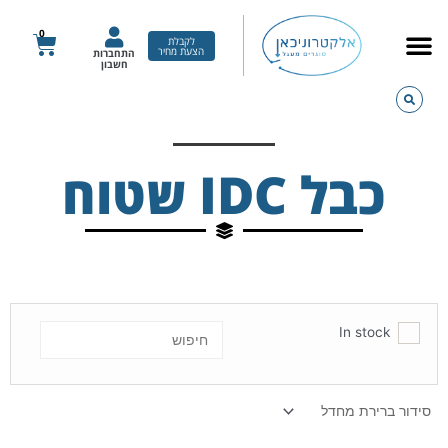
ילוג
תוכן
0
עגלת
לקבלת
הצעת מחיר
התחברות
קניות
חשבון
כבל IDC שטוח
In stock