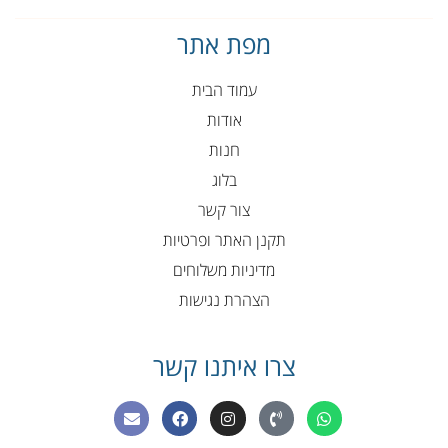
מפת אתר
עמוד הבית
אודות
חנות
בלוג
צור קשר
תקנן האתר ופרטיות
מדיניות משלוחים
הצהרת נגישות
צרו איתנו קשר
E
F
I
P
W
n
a
n
h
h
v
c
s
o
a