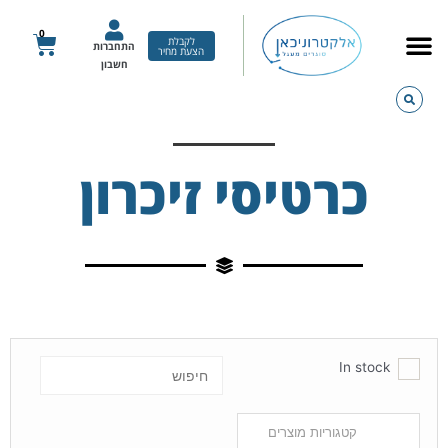
ילוג
תוכן
0
עגלת
לקבלת
התחברות
הצעת מחיר
קניות
חשבון
כרטיסי זיכרון
In stock