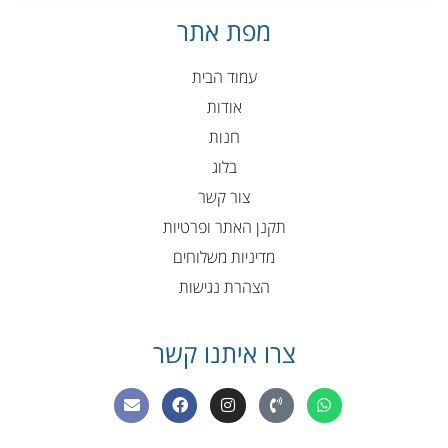
מפת אתר
עמוד הבית
אודות
חנות
בלוג
צור קשר
תקנן האתר ופרטיות
מדיניות משלוחים
הצהרת נגישות
צרו איתנו קשר
E
F
I
P
W
n
a
n
h
h
v
c
s
o
a
e
e
t
n
t