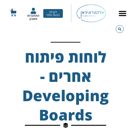
ילוג
תוכן
0
עגלת
לקבלת
הצעת מחיר
התחברות
קניות
חשבון
לוחות פיתוח
אחרים -
Developing
Boards