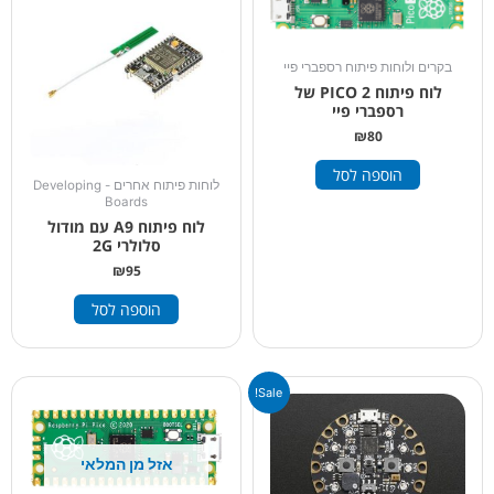
בקרים ולוחות פיתוח רספברי פיי
לוח פיתוח 2 PICO של
רספברי פיי
₪
80
הוספה לסל
לוחות פיתוח אחרים - Developing
Boards
לוח פיתוח A9 עם מודול
סלולרי 2G
₪
95
הוספה לסל
המחיר
המחיר
Sale!
המקורי
הנוכחי
היה:
הוא:
₪220.
₪240.
אזל מן המלאי