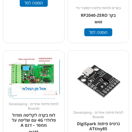
הוספה לסל
בקרים ולוחות פיתוח רספברי פיי
בקר RP2040-ZERO
₪
60
הוספה לסל
אזל מן המלאי
לוחות פיתוח אחרים - Developing
Boards
לוחות פיתוח אחרים - Developing
לוח בקרה לקליטה מודול
Boards
סלולרי 4G עם שליטה על
כרטיס פיתוח DigiSpark
ממסר – דגם A
ATtiny85
₪
185