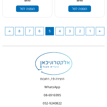
₪
95
₪
90
הוספה לסל
הוספה לסל
←
8
7
6
5
4
3
2
1
→
היצירה 19, רחובות
WhatsApp
08-6916995
052-9240822