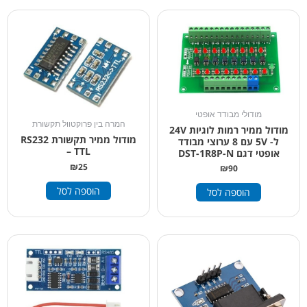
מודולי מבודד אופטי
המרה בין פרוקטוול תקשורת
מודול ממיר רמות לוגיות 24V
מודול ממיר תקשורת RS232
ל- 5V עם 8 ערוצי מבודד
– TTL
אופטי דגם DST-1R8P-N
₪
25
₪
90
הוספה לסל
הוספה לסל