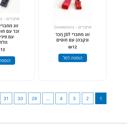
מחברים - Connectors
מחברים - Connectors
זכר עם חו
זוג מחברי JST (זכר
עם פיני
ונקבה) עם חוטים
הלח
₪
12
₪
13
הוספה לסל
הוספה
31
30
29
…
4
3
2
1