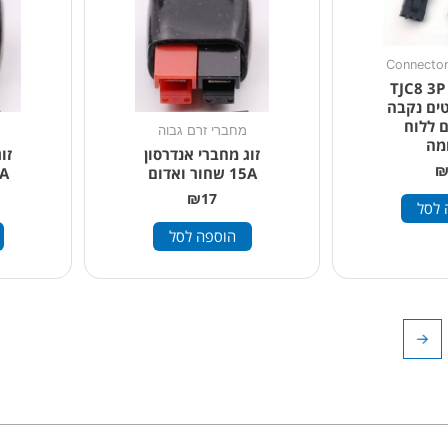
זוג מחברי TJC8 3P
טים נקבה
ם ללוח
מחברי זרם גבוה
מה
זוג מחברי אנדרסון
זו
15A שחור ואדום
30A ש
₪
17
 לסל
הוספה לסל
←