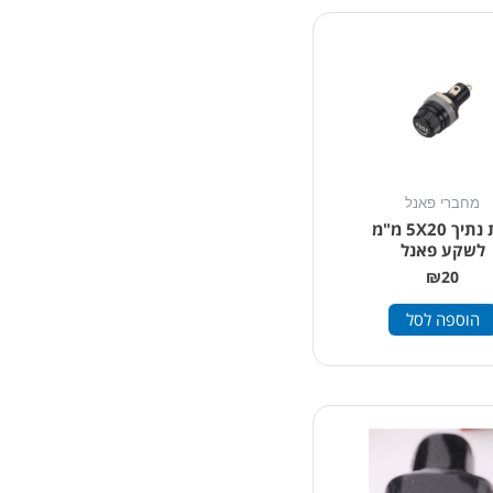
מחברי פאנל
בית נתיך 5X20 מ"מ
לשקע פאנל
₪
20
הוספה לסל