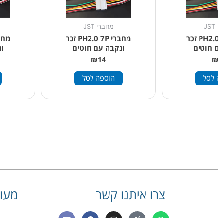
J
מחברי JST
מחברי PH2.0 6P זכר
מחברי PH2.0 7P זכר
 חוטים
ונקבה עם חוטים
ו
₪
14
 לסל
הוספה לסל
צרו איתנו קשר
מעונ
E
F
I
P
W
שם