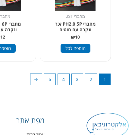
מחברי JST
מחברי ST
מחברי PH2.0 5P זכר
ונקבה עם חוטים
ונקבה עם
₪
12
₪
10
הוספה לסל
הוספה
←
5
4
3
2
1
מפת אתר
עמוד הבית