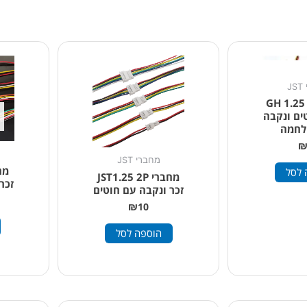
J
י GH 1.25 2P
ים ונקבה
לחמה
מחברי JST
 לסל
מחברי JST1.25 2P
זכר
זכר ונקבה עם חוטים
₪
10
הוספה לסל