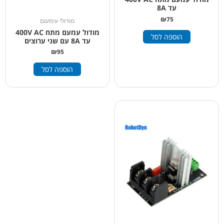
עד 8A
₪
75
מודולי עימעום
מודול עמעם מתח 400V AC
הוספה לסל
עד 8A עם שני ערוצים
₪
95
הוספה לסל