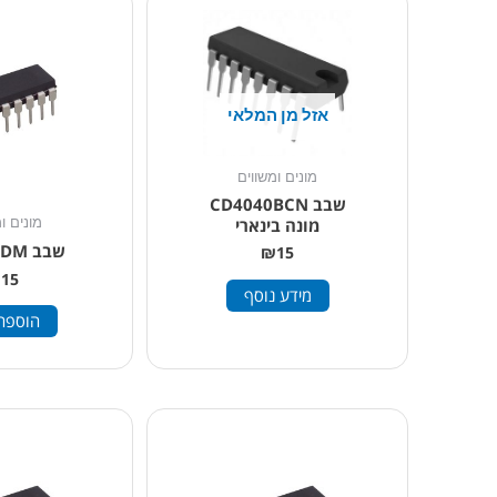
אזל מן המלאי
מונים ומשווים
שבב CD4040BCN
מונה בינארי
מונים ו
שבב F4040BDM
₪
15
₪
15
מידע נוסף
הוספה