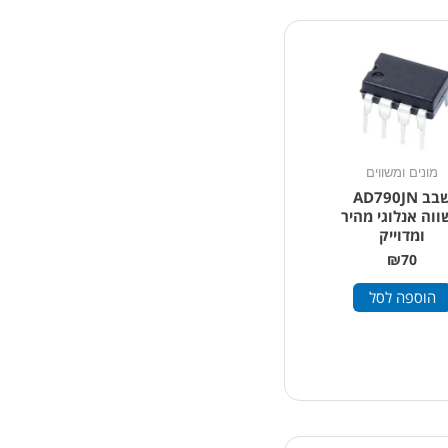
מונים ומשווים
שבב AD790JN
וה אנלוגי מהיר
ומדוייק
₪
70
הוספה לסל