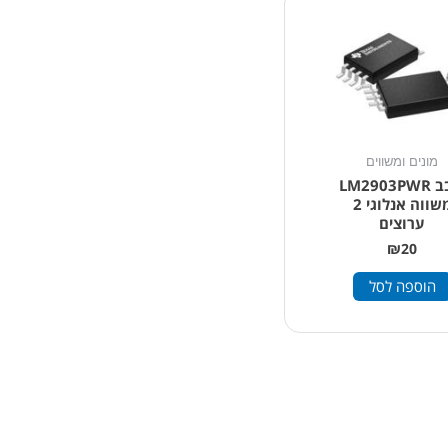
מונים ומשווים
שבב LM2903PWR
משווה אנלוגי 2
ערוצים
₪
20
הוספה לסל