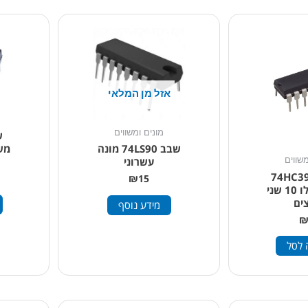
אזל מן המלאי
מונים ומשווים
משו
שבב 74LS90 מונה
עשרוני
משווים
74HC390N
₪
15
מונה מודולו 10 שני
ים
מידע נוסף
 לסל