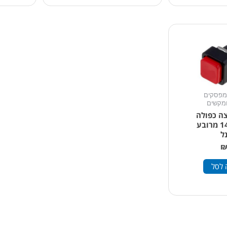
מפסקים
ומקשים
ה כפולה
גדול 14X14 מרובע
ל
 לסל