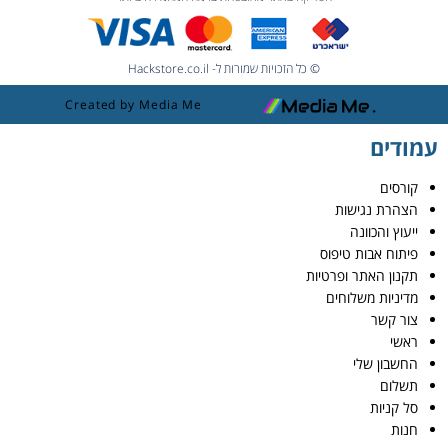
© כל הזכויות שמורות ל- Hackstore.co.il
Created by Media Me
עמודים
קורסים
הצהרת נגישות
ייעוץ והכוונה
פיתוח אבות טיפוס
תקנון האתר ופרטיות
מדיניות משלוחים
צור קשר
ראשי
החשבון שלי
תשלום
סל קניות
חנות