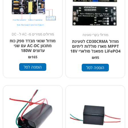
מודולים ממירים מ- AC ל - DC
מודולי בקרי טעינה
מודול שנאי מבדד ספק כוח
מודול CD30CRMA לטעינת
מתכוון AC-DC עם שני
MPPT מארז סוללות ליתיום
ערוצים 180W
LiFePO4 מפאנל סולארי 18V
₪
165
₪
95
הוספה לסל
הוספה לסל