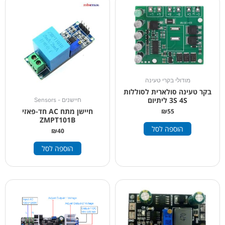
מודולי בקרי טעינה
בקר טעינה סולארית לסוללות
3S 4S ליתיום
חיישנים - Sensors
חיישן מתח AC חד-פאזי
₪
55
ZMPT101B
הוספה לסל
₪
40
הוספה לסל