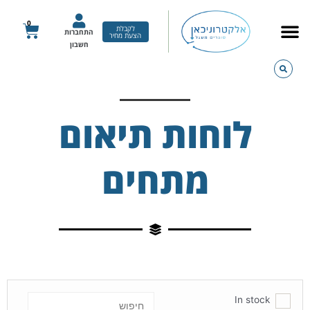
ילוג
תוכן
0
עגלת
לקבלת
התחברות
הצעת מחיר
קניות
חשבון
לוחות תיאום
מתחים
In stock