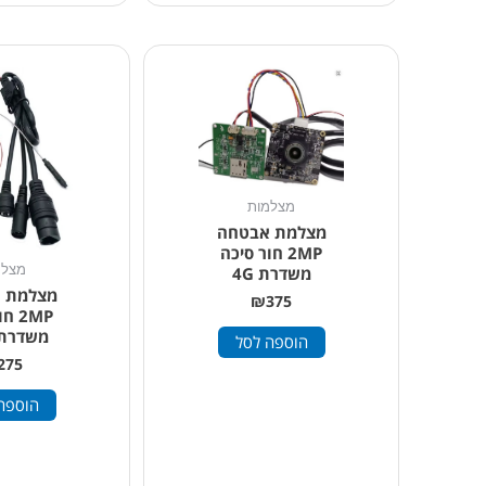
מצלמות
מצלמת אבטחה
2MP חור סיכה
מצלמ
משדרת 4G
מצלמת 
₪
375
2MP 
משדרת iFi
הוספה לסל
275
הוספה