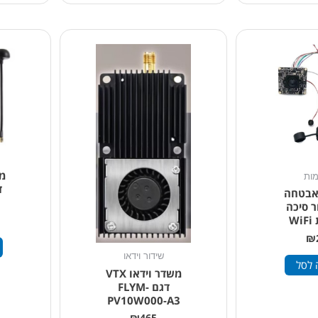
ות
אבטחה
חור סיכה
W
₪
שידור וידאו
 לסל
משדר וידאו VTX
דגם FLYM-
PV10W000-A3