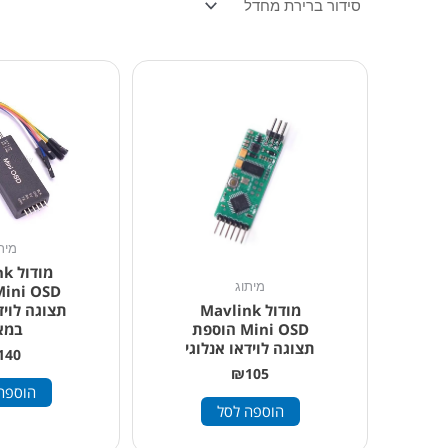
מית
מוד
מיתוג
מודול Mavlink
תצוגה לויד
Mini OSD הוספת
במא
תצוגה לוידאו אנלוגי
140
₪
105
הוספה
הוספה לסל