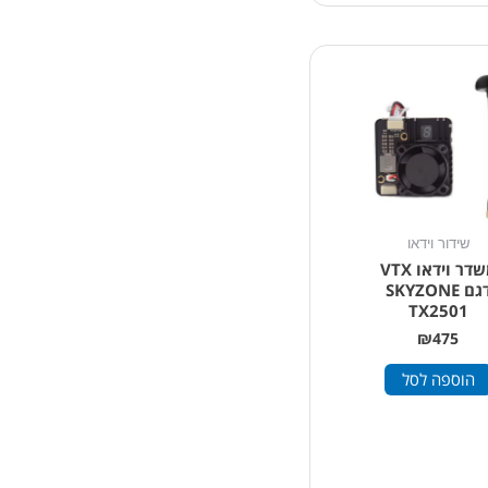
שידור וידאו
משדר וידאו VTX
דגם SKYZONE
TX2501
₪
475
הוספה לסל