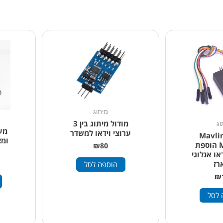
מיתוג
מודול מיתוג בין 3
וג
ערוצי וידאו למשדר
ול Mavlink
ומ
Mini OSD הוספת
₪
80
או אנלוגי
רז
הוספה לסל
₪
 לסל