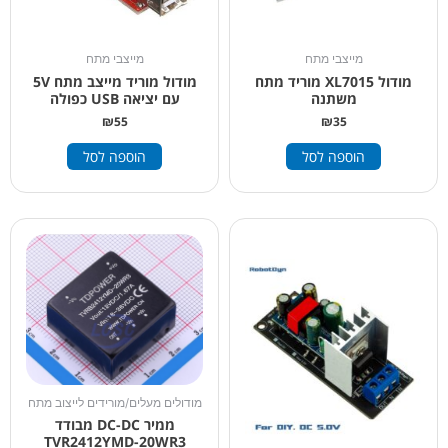
מייצבי מתח
מייצבי מתח
מודול XL7015 מוריד מתח
מודול מוריד מייצב מתח 5V
משתנה
עם יציאה USB כפולה
₪
55
₪
35
הוספה לסל
הוספה לסל
מודולים מעלים/מורידים לייצוב מתח
ממיר DC-DC מבודד
TVR2412YMD-20WR3