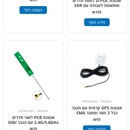
אנטנת D-POL לטווח תדרים
מותאמת לעבודה עם SDR
הוספה לסל
₪
105
מידע נוסף
אנטנות - Antennas
אנטנת GPS קרמית עם מגבר
אנטנות - Antennas
כבל 3 מטר ומחבר SMA
אנטנת PCB לשני תדרים
₪
55
2.4G/5.8GHz עם הגבר 3dbi
₪
25
הוספה לסל