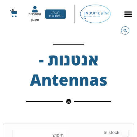
ילוג
תוכן
0
עגלת
לקבלת
התחברות
הצעת מחיר
קניות
חשבון
אנטנות -
Antennas
In stock