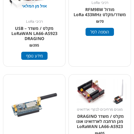
רכיבי LoRa
אזל מן המלאי
מודול RFM98W
משדר/מקלט LoRa 433MHz
₪
70
רכיבי LoRa
מקלט / משדר USB –
הוספה לסל
LoRaWAN LA66-AS923
DRAGINO
₪
395
מידע נוסף
מגנים מרחיבים לבקרי ארדואינו
מקלט / משדר DRAGINO
מגן הרחבה לארדואינו אונו
LoRaWAN LA66-AS923
₪
405