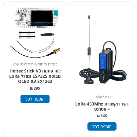
בקרים ולוחות פיתוח דגמי ESP
לוח פיתוח Heltec Stick V3
מבוסס ESP32S ומודל LoRa
SX1262 עם OLED
₪
295
רכיבי LoRa
הוספה לסל
גשר תקשורת LoRa 433Mhz
– אטרנט
₪
565
הוספה לסל