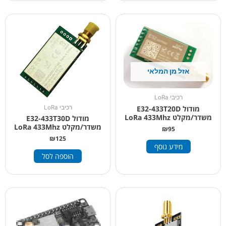
אזל מן המלאי
רכיבי LoRa
רכיבי LoRa
מודול E32-433T20D
משדר/מקלט LoRa 433Mhz
מודול E32-433T30D
משדר/מקלט LoRa 433Mhz
₪
95
₪
125
מידע נוסף
הוספה לסל