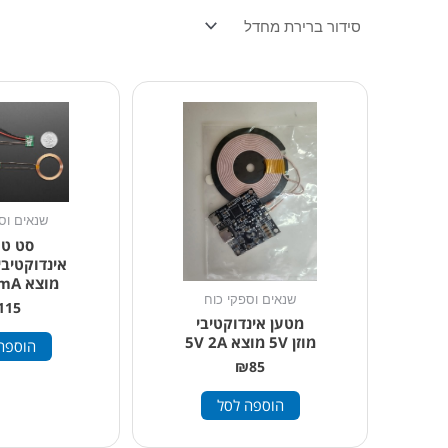
שנאים וס
סט טע
מוצא 5V 500mA
שנאים וספקי כוח
115
מטען אינדוקטיבי
מוזן 5V מוצא 5V 2A
הוספה
₪
85
הוספה לסל