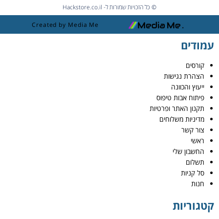
© כל הזכויות שמורות ל- Hackstore.co.il
Created by Media Me
עמודים
קורסים
הצהרת נגישות
ייעוץ והכוונה
פיתוח אבות טיפוס
תקנון האתר ופרטיות
מדיניות משלוחים
צור קשר
ראשי
החשבון שלי
תשלום
סל קניות
חנות
קטגוריות