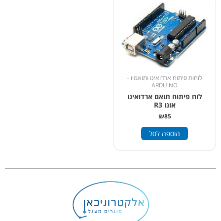
לוחות פיתוח ארדואינו ותואמיו -
ARDUINO
לוח פיתוח תואם ארדואינו
אונו R3
₪
85
הוספה לסל