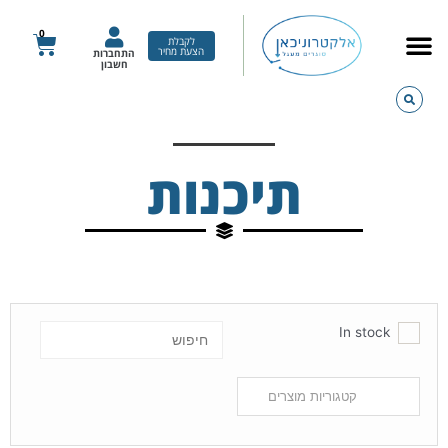
ילוג
תוכן
0
עגלת
לקבלת
הצעת מחיר
התחברות
קניות
חשבון
תיכנות
In stock