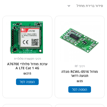
רכיבי תקשורת סלולרית
ערכת מודול סלולרי A7670E
רכיבי RF
A LTE Cat 1 4G
מודול RCWL-0516 מגלה
₪
215
תנועה רדאר
₪
35
הוספה לסל
הוספה לסל