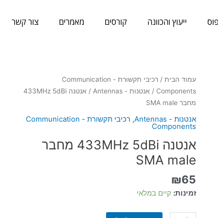
וס
ייעוץ והכוונה
קורסים
מאמרים
צור קשר
כמות
עמוד הבית
/
רכיבי תקשורת - Communication
של
Components
/
אנטנות - Antennas
/ אנטנה 433MHz 5dBi
אנטנה
מחבר SMA male
433MHz
אנטנות - Antennas
,
רכיבי תקשורת - Communication
5dBi
Components
מחבר
אנטנה 433MHz 5dBi מחבר
SMA
SMA male
male
₪
65
זמינות:
קיים במלאי