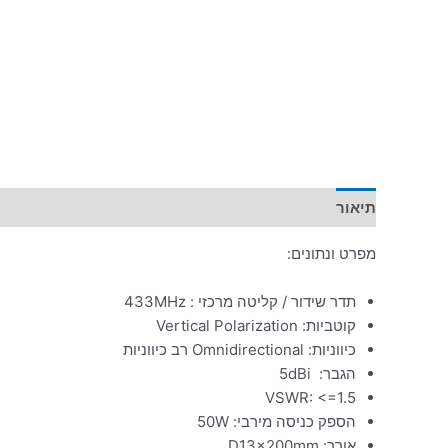
תיאור
מידע נוסף
מפרט ונתונים:
תדר שידור / קליטה מרכזי : 433MHz
קוטביות: Vertical Polarization
כיווניות: Omnidirectional רב כיווניות
הגבר: 5dBi
VSWR: <=1.5
הספק כניסה מירבי: 50W
אורך: D13x200mm