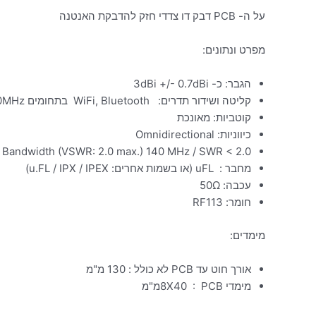
על ה- PCB דבק דו צדדי חזק להדבקת האנטנה
מפרט ונתונים:
הגבר: כ- 3dBi +/- 0.7dBi
קליטה ושידור תדרים: WiFi, Bluetooth בתחומים 2400-2500MHz / 4900-5900MHz
קוטביות: מאונכת
כיווניות: Omnidirectional
Bandwidth (VSWR: 2.0 max.) 140 MHz / SWR < 2.0
מחבר : uFL (או בשמות אחרים: u.FL / IPX / IPEX)
עכבה: 50Ω
חומר: RF113
מימדים:
אורך חוט עד PCB לא כולל : 130 מ"מ
מימדי 8X40 : PCBמ"מ