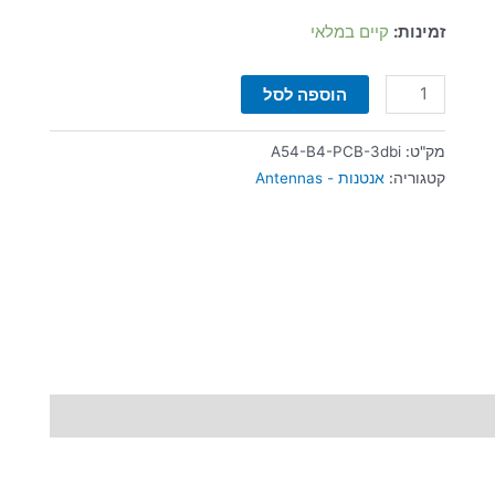
זמינות:
קיים במלאי
הוספה לסל
מק"ט:
A54-B4-PCB-3dbi
קטגוריה:
אנטנות - Antennas