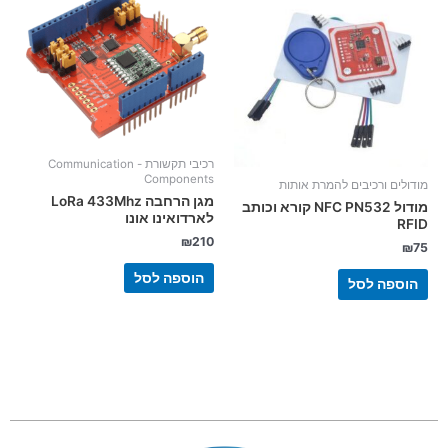
רכיבי תקשורת - Communication
Components
מודולים ורכיבים להמרת אותות
מגן הרחבה LoRa 433Mhz
מודול NFC PN532 קורא וכותב
לארדואינו אונו
RFID
₪
210
₪
75
הוספה לסל
הוספה לסל