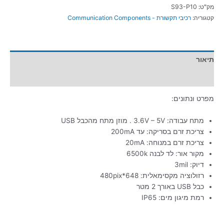
מק"ט:
S93-P10
קטגוריה:
רכיבי תקשורת - Communication Components
תיאור
מידע נוסף
מפרט ונתונים:
מתח עבודה: 3.6V – 5V . מוזן מתח מהכבל USB
צריכת זרם בסריקה: עד 200mA
צריכת זרם במנוחה: 20mA
מקור אור: לד לבנה 6500k
דיוק: 3mil
רזולוציה מקסימאלית: 648*480pix
כבל USB באורך 2 מטר
רמת מיגון מים: IP65