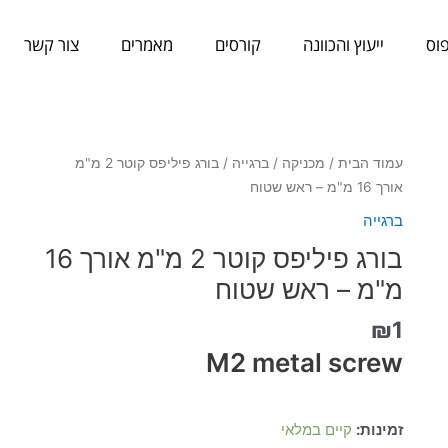
וס
ייעוץ והכוונה
קורסים
מאמרים
צור קשר
כמות
עמוד הבית
/
מכניקה
/
ברגייה
/ בורג פיליפס קוטר 2 מ"מ
של
אורך 16 מ"מ – ראש שטוח
בורג
ברגייה
פיליפס
בורג פיליפס קוטר 2 מ"מ אורך 16
קוטר
2
מ"מ – ראש שטוח
מ"מ
₪
1
אורך
16
M2 metal screw
מ"מ
-
ראש
זמינות:
קיים במלאי