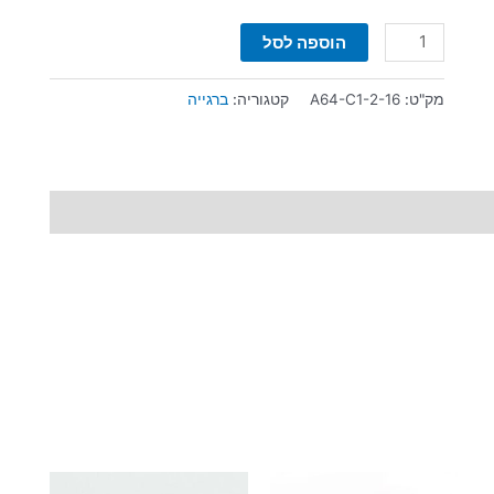
שטוח
הוספה לסל
מק"ט:
A64-C1-2-16
קטגוריה:
ברגייה