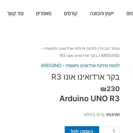
וס
ייעוץ והכוונה
קורסים
מאמרים
צור קשר
כמות
עמוד הבית
/
לוחות פיתוח ארדואינו ותואמיו -
של
ARDUINO
/ בקר ארדואינו אונו R3
בקר
לוחות פיתוח ארדואינו ותואמיו - ARDUINO
ארדואינו
בקר ארדואינו אונו R3
אונו
R3
₪
230
Arduino UNO R3
זמינות:
קיים במלאי
הוספה לסל