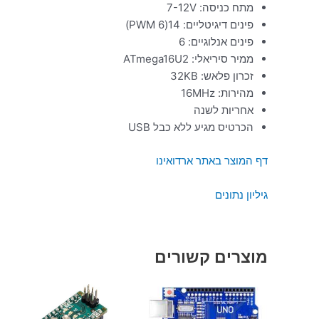
מתח כניסה: 7-12V
פינים דיגיטליים: 14(6 PWM)
פינים אנלוגיים: 6
ממיר סיריאלי: ATmega16U2
זכרון פלאש: 32KB
מהירות: 16MHz
אחריות לשנה
הכרטיס מגיע ללא כבל USB
דף המוצר באתר ארדואינו
גיליון נתונים
מוצרים קשורים