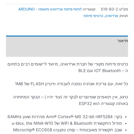
מק"ט:
S19-B3-2
קטגוריה:
לוחות פיתוח ארדואינו ותואמיו - ARDUINO
תגיות:
ארדואינו
,
כרטיסי פיתוח
תיאור
מידע נוסף
כרטיס פיתוח מקורי של חברת ארדואינו, מיועד ליישומים רבים בתחום
ה – IOT Bluetooth וגם BLE
כל זאת, עם צריכת אנרגיה נמוכה לעבודה וזיכרון FLASH של 1MB
כרגע, אין תואמים שמיוצרים לבקר זה (עוד יהיו ) – הבקר המתחרה
באותה קטגוריה הוא ESP32
בקר: Arm® Cortex®-M0 32-bit nRF5284 מהירות שעון 64MHz
מודול התקשורת WiFi & Bluetooth של u-blox, the NINA-W10
שבב תקשורת מאובטחת – Microchip® ECC608 crypto chip