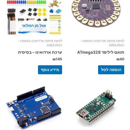
אזל מן המלאי
לוחות פיתוח ארדואינו ותואמיו -
לוחות פיתוח ארדואינו ותואמיו -
ARDUINO
ARDUINO
תואם ליליפד ATmega328
ערכת ארדואינו – בסיסית
₪
145
₪
40
הוספה לסל
מידע נוסף