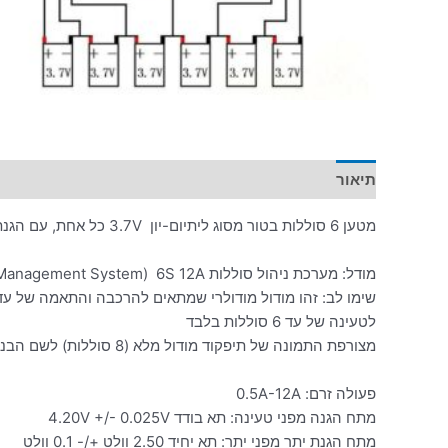
תיאור
מידע נוסף
מטען 6 סוללות בטור מסוג ליתיום-יון 3.7V כל אחת, עם הגנת טעינת יתר על כל אחת מהסוללות.
מודל: מערכת ניהול סוללות BMS – (Battery Management System) 6S 12A
לטעינה של עד 6 סוללות בלבד
מצורפת התמונה של תיפקוד מודול מלא (8 סוללות) לשם הבנה בלבד.
פעולה זרם: 0.5A-12A
מתח הגנה מפני טעינה: תא בודד 4.20V +/- 0.025V
מתח הגנת יתר מפני יתר: תא יחיד 2.50 וולט +/- 0.1 וולט