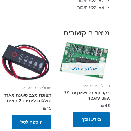
B7: ללא חיבור
B8: ללא חיבור
מוצרים קשורים
אזל מן המלאי
מודולי בקרי טעינה
מודולי בקרי טעינה
בקר טעינה ואיזון עד 3S
תצוגת מצב טעינת מארז
12.6V 25A
סוללות ליתיום 2 תאים
₪
45
₪
15
מידע נוסף
הוספה לסל