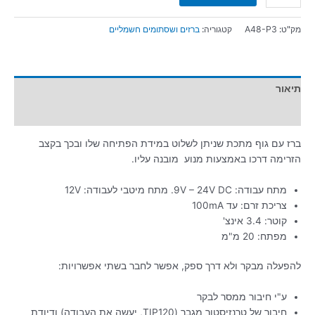
מק"ט:
A48-P3
קטגוריה:
ברזים ושסתומים חשמליים
תיאור
מידע נוסף
ברז עם גוף מתכת שניתן לשלוט במידת הפתיחה שלו ובכך בקצב
הזרימה דרכו באמצעות מנוע מובנה עליו.
מתח עבודה: 9V – 24V DC. מתח מיטבי לעבודה: 12V
צריכת זרם: עד 100mA
קוטר: 3.4 אינצ'
מפתח: 20 מ"מ
להפעלה מבקר ולא דרך ספק, אפשר לחבר בשתי אפשרויות:
ע"י חיבור ממסר לבקר
חיבור של טרנזיסטור מגבר (TIP120, יעשה את העבודה) ודיודת