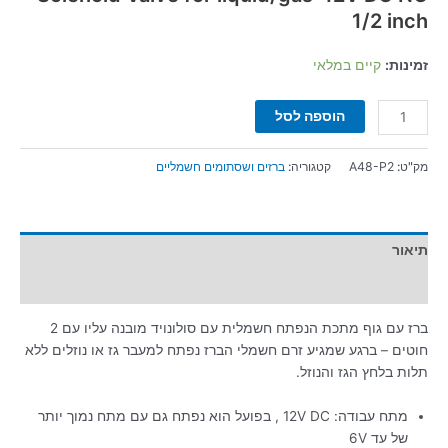
1/2 inch
זמינות:
קיים במלאי
הוספה לסל
מק"ט:
A48-P2
קטגוריה:
ברזים ושסתומים חשמליים
תיאור
מידע נוסף
ברז עם גוף מתכת הנפתח חשמלית עם סולונויד מובנה עליו עם 2
חוטים – ברגע שמגיע זרם חשמלי הברז נפתח למעבר גז או נוזלים ללא
תלות בלחץ הגז והנוזל.
מתח עבודה: 12V DC , בפועל הוא נפתח גם עם מתח נמוך יותר
של עד 6V