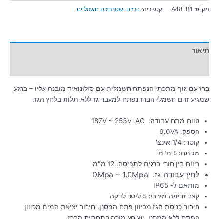
מק"ט:
A48-B1
קטגוריה:
ברזים ושסתומים חשמליים
תיאור
מידע נוסף
ברז עם גוף מתכתי הנפתח חשמלית עם סולונואיד מובנה עליו – ברגע
שמגיע זרם חשמלי הברז נפתח למעבר גז ללא תלות בלחץ הגז.
טווח מתח עבודה: 187V ~ 253V AC
הספק: 6.0VA
קוטר: 1/4 אינצ'
מפתח: 8 מ"מ
ריווח בין חורי ברגים לתפיסה: 12 מ"מ
לחץ עבודה גז: 0Mpa – 1.0Mpa
מותאם ל- IP65
קצב זרימה מירבי: 5 ליטר לדקה
חיבור כניסת הגז מכיוון פתח המסנן. חיבור יציאת המים מכיוון
הפתח ללא המסנן. יש חץ מורה בתחתית הברז