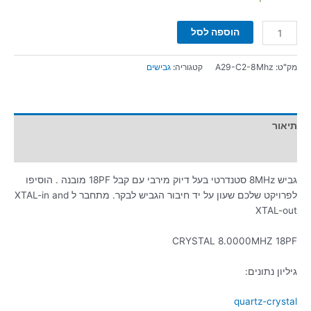
הוספה לסל
מק"ט:
A29-C2-8Mhz
קטגוריה:
גבישים
תיאור
מידע נוסף
גביש 8MHz סטנדרטי בעל דיוק מירבי עם קבל 18PF מובנה . הוסיפו
לפרויקט שלכם שעון על יד חיבור הגביש לבקר. מתחבר ל XTAL-in and
XTAL-out
CRYSTAL 8.0000MHZ 18PF
גיליון נתונים:
quartz-crystal