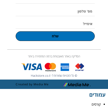
u
מלא
m
e
מס'
טלפון
אימייל
שלח
הסליקה באתר מאובטחת ברמה המחמירה ביותר
© כל הזכויות שמורות ל- Hackstore.co.il
Created by Media Me
עמודים
קורסים