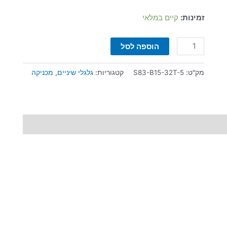
רוחב
6
זמינות:
קיים במלאי
מ"מ
הוספה לסל
מק"ט:
S83-B15-32T-5
קטגוריות:
גלגלי שיניים
,
מכניקה