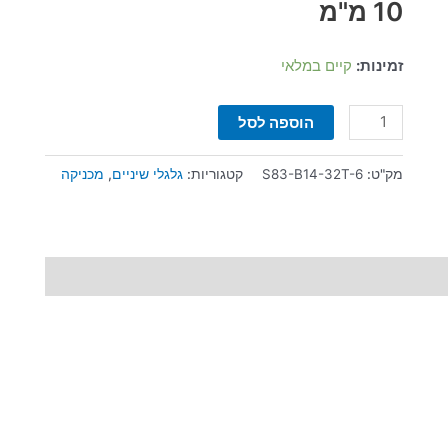
רוחב
10 מ"מ
10
מ"מ
זמינות:
קיים במלאי
הוספה לסל
מק"ט:
S83-B14-32T-6
קטגוריות:
גלגלי שיניים
,
מכניקה