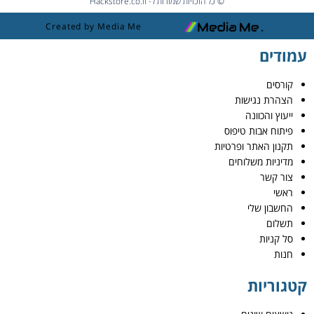
© כל הזכויות שמורות ל- Hackstore.co.il
Created by Media Me
עמודים
קורסים
הצהרת נגישות
ייעוץ והכוונה
פיתוח אבות טיפוס
תקנון האתר ופרטיות
מדיניות משלוחים
צור קשר
ראשי
החשבון שלי
תשלום
סל קניות
חנות
קטגוריות