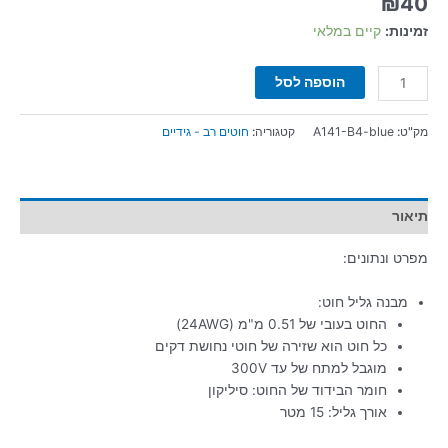
₪
40
זמינות:
קיים במלאי
הוספה לסל
מק"ט:
A141-B4-blue
קטגוריה:
חוטים רב - גידיים
תיאור
מפרט ונתונים:
מבנה גליל חוט:
החוט בעובי של 0.51 מ"מ (24AWG)
כל חוט הוא שזירה של חוטי נחושת דקים
מוגבל למתח של עד 300V
חומר הבידוד של החוט: סיליקון
אורך גליל: 15 מטר