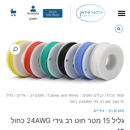
ילוג
תוכן
0
עגלת
לקבלת
התחברות
הצעת מחיר
קניות
חשבון
כמות
של
גליל
15
מטר
חוט
רב
גידי
24AWG
עמוד הבית
/
כבלים וחוטים - Cables and Wires
/
חוטים רב - גידיים
/ גליל
כחול
15 מטר חוט רב גידי 24AWG כחול
חוטים רב - גידיים
גליל 15 מטר חוט רב גידי 24AWG כחול