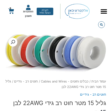
ילוג
תוכן
0
עגלת
לקבלת
התחברות
הצעת מחיר
קניות
חשבון
כמות
של
גליל
15
מטר
חוט
רב
גידי
22AWG
עמוד הבית
/
כבלים וחוטים - Cables and Wires
/
חוטים רב - גידיים
/ גליל
לבן
15 מטר חוט רב גידי 22AWG לבן
חוטים רב - גידיים
גליל 15 מטר חוט רב גידי 22AWG לבן