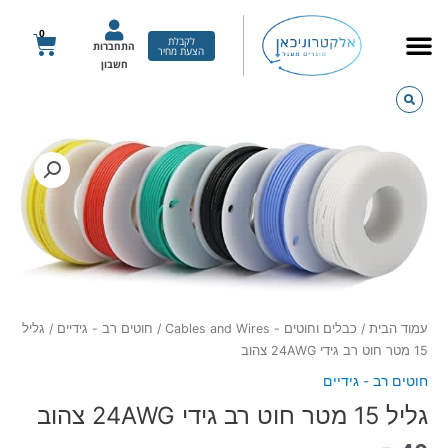
ילוג
תוכן
0
עגלת
לקבלת
התחברות
הצעת מחיר
קניות
חשבון
כמות
של
גליל
15
מטר
חוט
רב
גידי
24AWG
עמוד הבית
/
כבלים וחוטים - Cables and Wires
/
חוטים רב - גידיים
/ גליל
צהוב
15 מטר חוט רב גידי 24AWG צהוב
חוטים רב - גידיים
גליל 15 מטר חוט רב גידי 24AWG צהוב