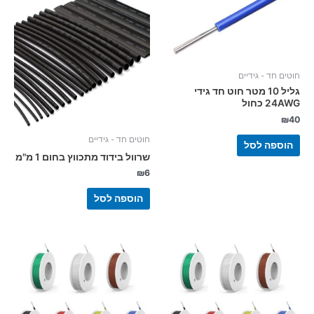
חוטים חד - גידיים
גליל 10 מטר חוט חד גידי
24AWG כחול
₪
40
חוטים חד - גידיים
הוספה לסל
שרוול בידוד מתכווץ בחום 1 מ"מ
₪
6
הוספה לסל