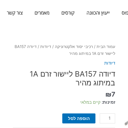
וס
ייעוץ והכוונה
קורסים
מאמרים
צור קשר
כמות
עמוד הבית
/
רכיבי יסוד אלקטרוניקה
/
דיודות
/ דיודה BA157
של
ליישור זרם 1A במיתוג מהיר
דיודה
דיודות
BA157
דיודה BA157 ליישור זרם 1A
ליישור
זרם
במיתוג מהיר
1A
₪
7
במיתוג
מהיר
זמינות:
קיים במלאי
הוספה לסל