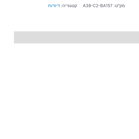
מק"ט:
A38-C2-BA157
קטגוריה:
דיודות