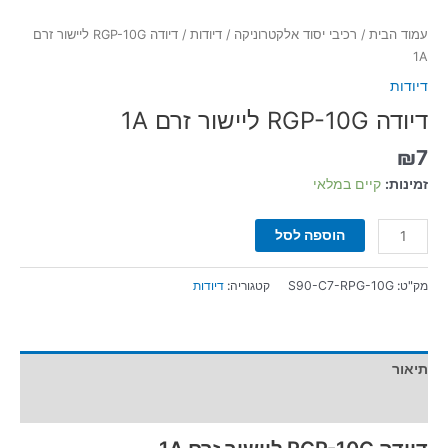
עמוד הבית
/
רכיבי יסוד אלקטרוניקה
/
דיודות
/ דיודה RGP-10G ליישור זרם
1A
דיודות
דיודה RGP-10G ליישור זרם 1A
₪
7
זמינות:
קיים במלאי
הוספה לסל
מק"ט:
S90-C7-RPG-10G
קטגוריה:
דיודות
תיאור
מידע נוסף